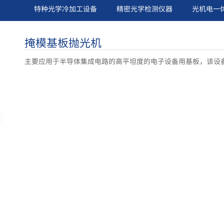
特种光学冷加工设备
精密光学检测仪器
光机电一
掩模基板抛光机
主要应用于半导体集成电路的高平坦度的电子设备用基板，该设