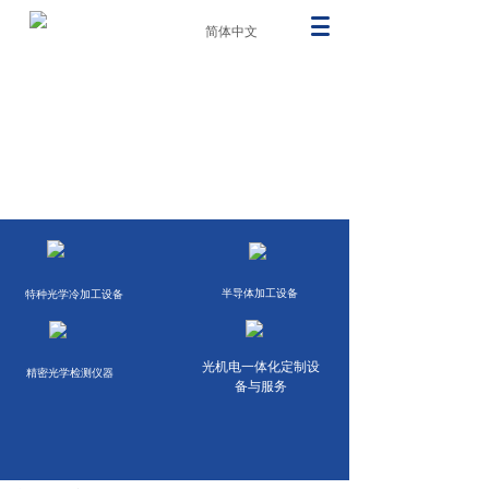
简体中文
半导体加工设备
特种光学冷加工设备
光机电一体化定制设
精密光学检测仪器
备与服务