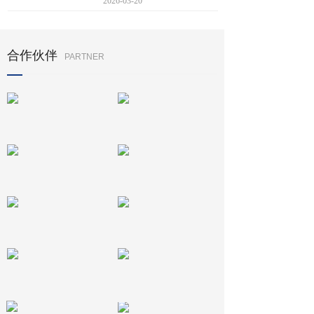
2026-03-20
合作伙伴
PARTNER