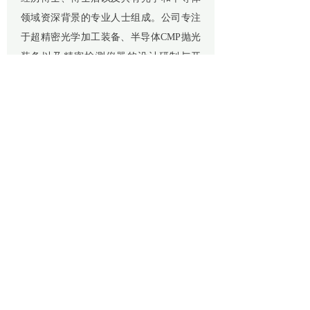
领域资深背景的专业人士组成。公司专注
于超精密光学加工装备、半导体CMP抛光
装备以及精密检测仪器的设计研制与开
发，公司拥有多项自主知识产权的高动
态、高刚度和高效能的机床设计技术、加
工过程“实时原位”检测技术和基于“稳、
准、精”的先进光学测量技术，加工设备与
检测仪器双引擎驱动、双剑合璧。
我们的目标是与客户携手奋进，不负
韶华，共创辉煌。我们的使命是为光学行
业的腾飞助力！
编辑/综合办
审核/黄伟
上一篇：
恒迈光学 | 致敬每一个为梦想拼搏的劳动......