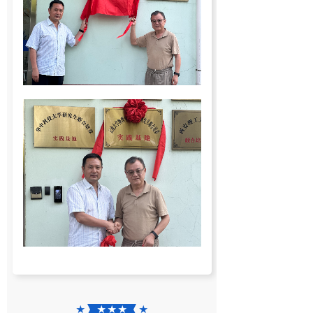
★
★ ★ ★
★