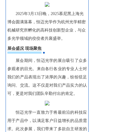
2025年3月13日晚，2025慕尼黑上海光
博会圆满落幕，恒迈光学作为杭州光学精密
机械研究所孵化的高科技创新型企业，与众
多光学领域的佼佼者共襄盛举。
展会盛况 现场聚焦
展会期间，恒迈光学的展台吸引了众多
参观者的目光。来自各行各业的专业人士对
我们的产品表现出了浓厚的兴趣，纷纷驻足
询问、交流。这不仅是对我们产品实力的认
可，更是对我们团队辛勤付出的肯定。
恒迈光学一直致力于将最前沿的科技应
用于产品中，以满足客户日益增长的品质需
求。此次参展，我们带来了多款自主研发的