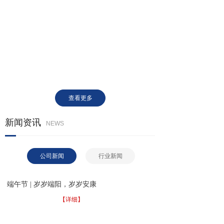
技术，加工设备与检测仪器双引擎驱动、双
剑合璧。
查看更多
新闻资讯
NEWS
公司新闻
行业新闻
端午节 | 岁岁端阳，岁岁安康
【详细】