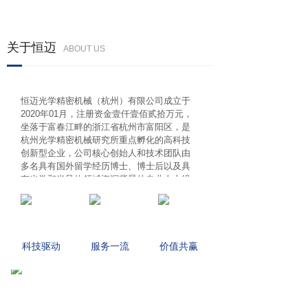
关于恒迈
ABOUT US
恒迈光学精密机械（杭州）有限公司成立于
2020年01月，注册资金壹仟壹佰贰拾万元，
坐落于富春江畔的浙江省杭州市富阳区，是
杭州光学精密机械研究所重点孵化的高科技
创新型企业，公司核心创始人和技术团队由
多名具有国外留学经历博士、博士后以及具
有光学和半导体领域资深背景的专业人士组
成。研发人员硕士以上学历比例达到80%，
公司有近2000平方米的百级、千级洁净等级
的关键技术实验室与总成车间。检测设备齐
全，具有较强的硬件支撑能力，公司专注于
超精密光学加工装备、半导体CMP抛光装备
科技驱动
服务一流
价值共赢
以及精密检测仪器的设计研制与开发，公司
拥有多项自主知识产权的高动态、高刚度和
高效能的机床设计技术、加工过程“实时原位”
检测技术和基于“稳、准、精”的先进光学测量