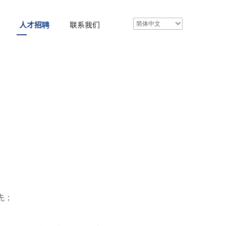
人才招聘
联系我们
简体中文
先；