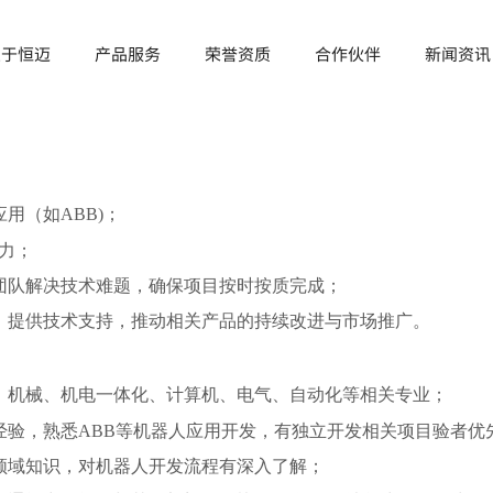
关于恒迈
产品服务
荣誉资质
合作伙伴
新闻资讯
应用（如
ABB)
；
能力；
团队解决技术难题，确保项目按时按质完成；
，提供技术支持，推动
相关
产品的持续改进与市场推广。
、
机械、机电一体化、计算机、电气、自动化等相关专业；
经验，
熟悉
ABB等机器人应用开发
，有独立
开发相关项目
验者优
领域知识，对机器人开发流程有深入了解；