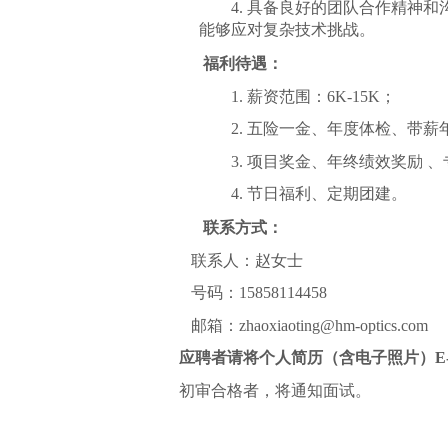
4.
具备良好的团队合作精神和
能够应对复杂技术挑战。
福利待遇：
1.
薪资范围：
6K-1
5
K
；
2.
五险一金、年度体检、带薪
3.
项目奖金、年终绩效奖励
、
4.
节日福利、定期团建
。
联系方式：
联系人：赵女士
号码：
15858114458
邮箱：
zhaoxiaoting@hm-optics.com
应聘者请将个人简历（含电子照片）
E
初审合格者，将通知面试。