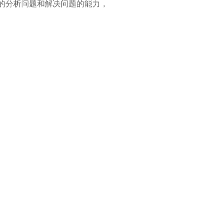
的分析问题和解决问题的能力，