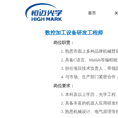
首页
数控加工设备研发工程师
岗位职责：
1.
熟悉市面上多种品牌机械臂
2.
具备
C语言、Matlab等编程
3.
担任项目技术负责人，带领
4.
与市场、生产部门紧密合作
岗位要求：
1.
本科及以上学历，
光学工程
2.
具备丰富的机器人
应用
研发
3.
熟悉机械设计、电气原理等