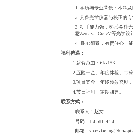
1. 学历与专业背景：
本科
及
2. 具备光学仪器与校正
3.
动手能力强
，
熟悉各种光
悉
Zemax、CodeV等光学
4. 耐心细致，有责任心
，
福利待遇：
1.
薪资范围：
6
K-
1
5K
；
2.
五险一金、年度体检、带
3.
项目奖金、年终绩效奖励
4.
节日福利、定期团建
。
联系方式：
联系人：赵女士
号码：
15858114458
邮箱：
zhaoxiaoting@hm-opti